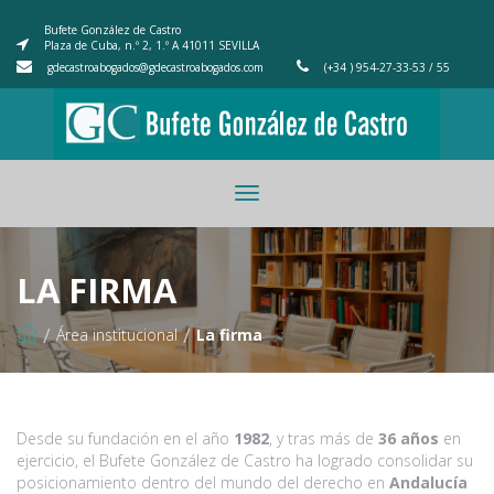
Bufete González de Castro
Plaza de Cuba, n.º 2, 1.º A 41011 SEVILLA
gdecastroabogados@gdecastroabogados.com
(+34 ) 954-27-33-53 / 55
Toggle
navigation
LA FIRMA
/
/
Área institucional
La firma
Desde su fundación en el año
1982
, y tras más de
36 años
en
ejercicio, el Bufete González de Castro ha logrado consolidar su
posicionamiento dentro del mundo del derecho en
Andalucía