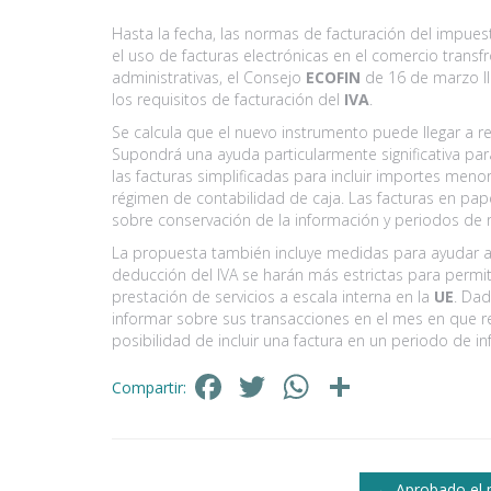
Hasta la fecha, las normas de facturación del impue
el uso de facturas electrónicas en el comercio transf
administrativas, el Consejo
ECOFIN
de 16 de marzo ll
los requisitos de facturación del
IVA
.
Se calcula que el nuevo instrumento puede llegar a re
Supondrá una ayuda particularmente significativa pa
las facturas simplificadas para incluir importes menor
régimen de contabilidad de caja. Las facturas en pape
sobre conservación de la información y periodos de re
La propuesta también incluye medidas para ayudar a l
deducción del IVA se harán más estrictas para permit
prestación de servicios a escala interna en la
UE
. Da
informar sobre sus transacciones en el mes en que r
posibilidad de incluir una factura en un periodo de i
Facebook
Twitter
WhatsApp
Compart
Compartir:
Navegación
←
Aprobado el 