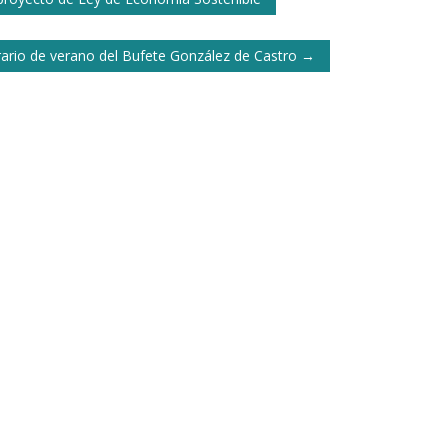
rario de verano del Bufete González de Castro
→