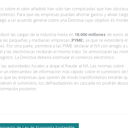
sto sobre el valor añadido han sido tan complicadas que han obstacu
ronterizo. Para que las empresas puedan ahorrar gastos y aliviar carg
egó a un acuerdo general sobre una Directiva cuyo objetivo es moder
ducir las cargas de la industria hasta en
18.000 millones
de euros an
ra las pequeñas y medianas empresas (
PYME
), ya que se extenderá e
es. Por otra parte, permitirá a las PYME declarar el IVA con arreglo a 
l y las electrónicas recibirán el mismo trato. Se armonizarán las no
gistro. La Directiva debería estimular el comercio electrónico.
as autoridades fiscales a atajar el fraude al IVA. Las normas sobre
ir un intercambio de información más rápido sobre el suministro de 
do que las empresas que operen de modo transfronterizo tendrán q
ealicen el suministro, los defraudadores en cascada no podrán abusa
nformación posterior.
ir
proyecto de Ley de Economía Sostenible