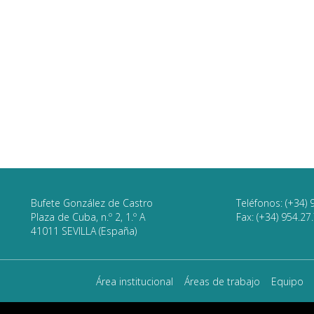
Bufete González de Castro
Teléfonos: (+34) 
Plaza de Cuba, n.º 2, 1.º A
Fax: (+34) 954.27
41011 SEVILLA (España)
Área institucional
Áreas de trabajo
Equipo