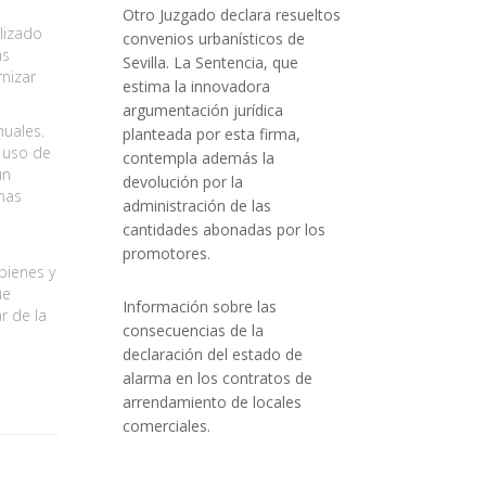
Otro Juzgado declara resueltos
lizado
convenios urbanísticos de
as
Sevilla. La Sentencia, que
nizar
estima la innovadora
argumentación jurídica
uales.
planteada por esta firma,
l uso de
contempla además la
un
devolución por la
rmas
administración de las
cantidades abonadas por los
promotores.
bienes y
ue
Información sobre las
r de la
consecuencias de la
declaración del estado de
alarma en los contratos de
arrendamiento de locales
comerciales.